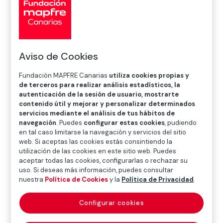
Aviso de Cookies
Fundación MAPFRE Canarias
utiliza cookies propias y
de terceros para realizar análisis estadísticos, la
autenticación de la sesión de usuario, mostrarte
contenido útil y mejorar y personalizar determinados
servicios mediante el análisis de tus hábitos de
navegación
. Puedes
configurar estas cookies
, pudiendo
¿Una mancha…? ¿Qué mancha?/ Une tache… ?
en tal caso limitarse la navegación y servicios del sitio
Quelle tache ? Español/francés
web. Si aceptas las cookies estás consintiendo la
Lucía Torrent Navarro
utilización de las cookies en este sitio web. Puedes
aceptar todas las cookies, configurarlas o rechazar su
uso. Si deseas más información, puedes consultar
nuestra
Política de Cookies
y la
Política de Privacidad
.
Configurar cookies