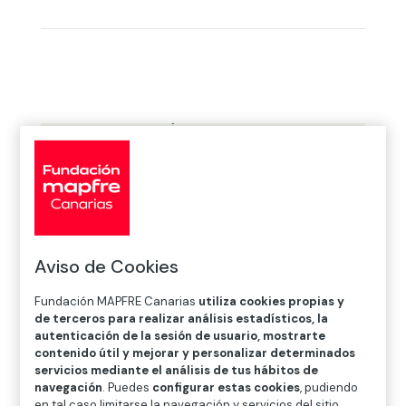
Aviso de Cookies
Fundación MAPFRE Canarias
utiliza cookies propias y
de terceros para realizar análisis estadísticos, la
autenticación de la sesión de usuario, mostrarte
contenido útil y mejorar y personalizar determinados
servicios mediante el análisis de tus hábitos de
Formación exprés en hidroponía:
navegación
. Puedes
configurar estas cookies
, pudiendo
cultiva tu propio huerto sostenible.
en tal caso limitarse la navegación y servicios del sitio